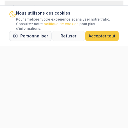
Outils populaires
Nous utilisons des cookies
Pour améliorer votre expérience et analyser notre trafic.
Services
Consultez notre
politique de cookies
pour plus
d'informations.
Personnaliser
Refuser
Accepter tout
Accueil
Rechercher
Favoris
Messages
Menu
Aide
Légal
Villes populaires
Newsletter
Connectez-vous
pour vous inscrire à notre newsletter.
Une idée d'amélioration ?