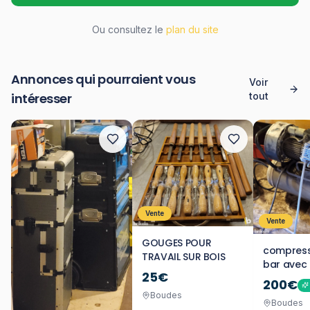
Ou consultez le
plan du site
Annonces qui pourraient vous
Voir
intéresser
tout
Vente
Vente
GOUGES POUR
compresse
TRAVAIL SUR BOIS
bar avec
25€
tampon
200€
Boudes
Boudes