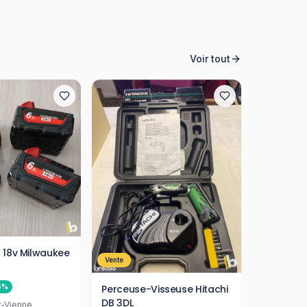
Voir tout
h 18v Milwaukee
Vente
Perceuse-Visseuse Hitachi
5
%
DB 3DL
r-Vienne