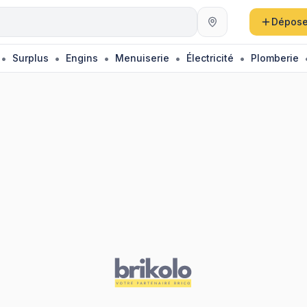
au
Dépose
•
•
•
•
•
Surplus
Engins
Menuiserie
Électricité
Plomberie