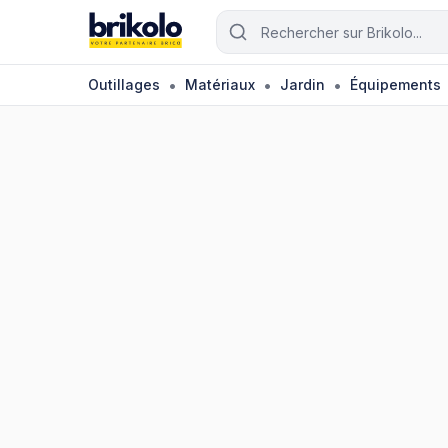
Aller au contenu principal
Rechercher un outil ou matéri
•
•
•
Outillages
Matériaux
Jardin
Équipements