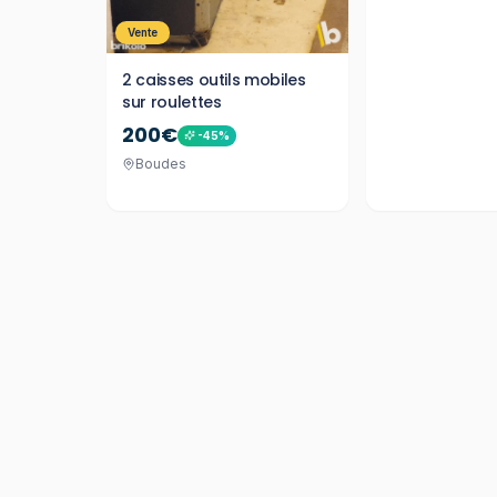
Vente
2 caisses outils mobiles
sur roulettes
200€
-
45
%
Boudes