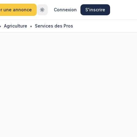
r une annonce
Connexion
S'inscrire
•
•
Agriculture
Services des Pros