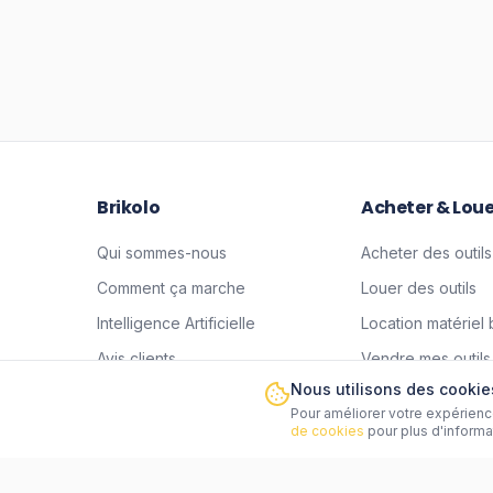
Brikolo
Acheter & Loue
Qui sommes-nous
Acheter des outils
Comment ça marche
Louer des outils
Intelligence Artificielle
Location matériel 
Avis clients
Vendre mes outils
Nous utilisons des cookie
Boîte à idées
Mettre en location
Pour améliorer votre expérience
Blog
Site outils occasi
de cookies
pour plus d'informa
Espace presse
Outillage entre par