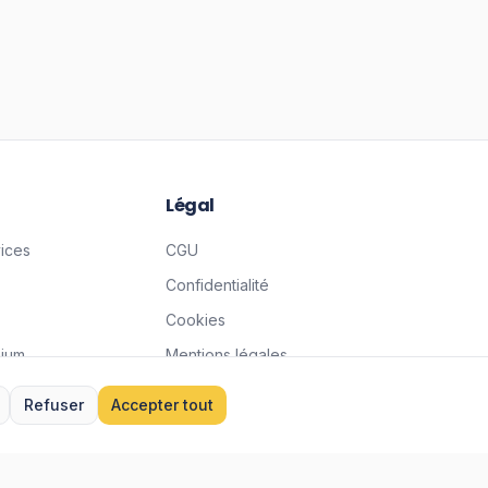
Légal
vices
CGU
Confidentialité
Cookies
mium
Mentions légales
Charte Qualité
Refuser
Accepter tout
Données & IA
Gérer les cookies
équentes