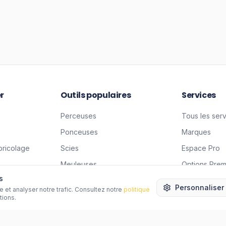
r
Outils populaires
Services
Perceuses
Tous les ser
Ponceuses
Marques
bricolage
Scies
Espace Pro
Meuleuses
Options Pre
s
Karcher
Livraison
Personnaliser
 et analyser notre trafic. Consultez notre
politique
on
tions.
Aide
ticuliers
Questions fr