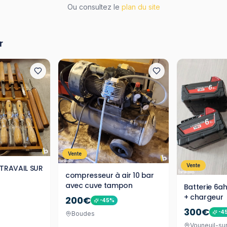
Ou consultez le
plan du site
r
Vente
Vente
TRAVAIL SUR
compresseur à air 10 bar
avec cuve tampon
Batterie 6a
+ chargeur
200€
-
45
%
300€
-
4
Boudes
Vouneuil-su