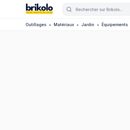
Aller au contenu principal
Rechercher un outil ou matéri
•
•
•
Outillages
Matériaux
Jardin
Équipements