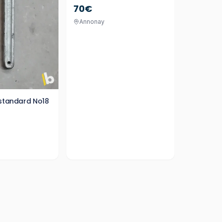
70€
Annonay
 standard No18