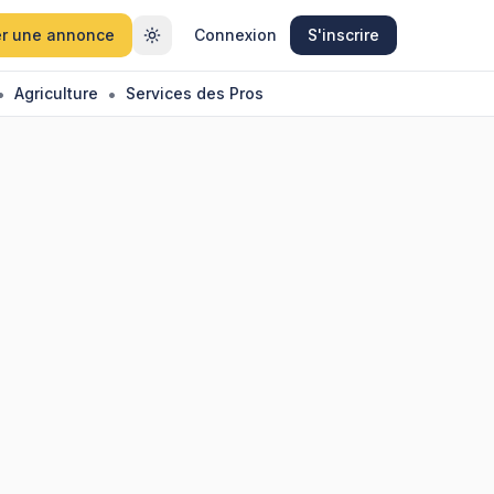
r une annonce
Connexion
S'inscrire
•
•
Agriculture
Services des Pros