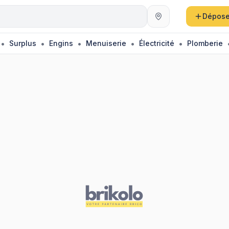
au
Dépose
•
•
•
•
•
Surplus
Engins
Menuiserie
Électricité
Plomberie