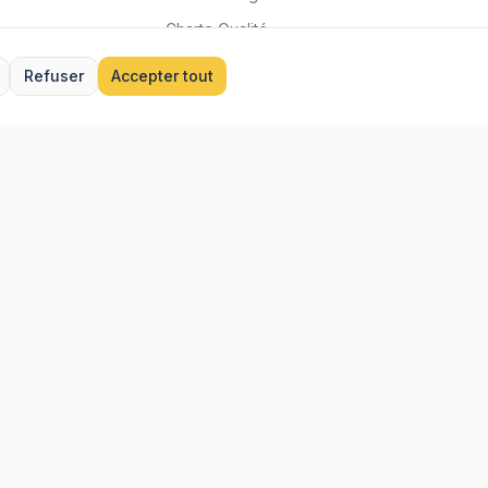
Charte Qualité
Données & IA
Refuser
Accepter tout
Gérer les cookies
équentes
er
écurité
problème
•
ux
Lille
Voir toutes →
Téléchargez l'app :