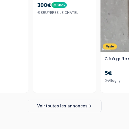
300€
-
45
%
BRUYERES LE CHATEL
Vente
Clé à griffe
5€
Allogny
Voir toutes les annonces