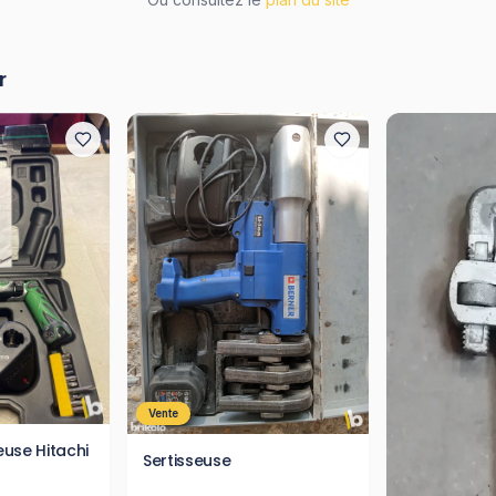
r
Vente
use Hitachi
Sertisseuse