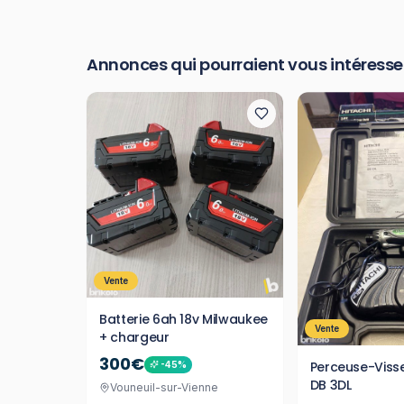
Annonces qui pourraient vous intéresse
Vente
Batterie 6ah 18v Milwaukee
Vente
+ chargeur
300€
Perceuse-Visse
-
45
%
DB 3DL
Vouneuil-sur-Vienne