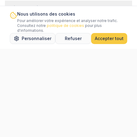
Outils populaires
Nous utilisons des cookies
Pour améliorer votre expérience et analyser notre trafic.
Services
Consultez notre
politique de cookies
pour plus
d'informations.
Personnaliser
Refuser
Accepter tout
Accueil
Rechercher
Favoris
Messages
Menu
Aide
Légal
Villes populaires
Newsletter
Connectez-vous
pour vous inscrire à notre newsletter.
Une idée d'amélioration ?