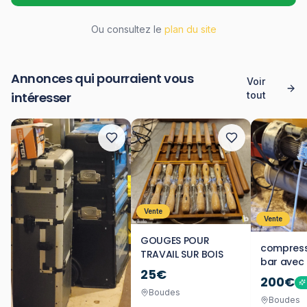
Ou consultez le
plan du site
Annonces qui pourraient vous
Voir
intéresser
tout
Vente
Vente
GOUGES POUR
compresse
TRAVAIL SUR BOIS
bar avec
25€
tampon
200€
Boudes
Boudes