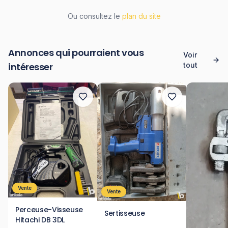
Ou consultez le
plan du site
Annonces qui pourraient vous
Voir
intéresser
tout
Vente
Vente
Perceuse-Visseuse
Sertisseuse
Hitachi DB 3DL