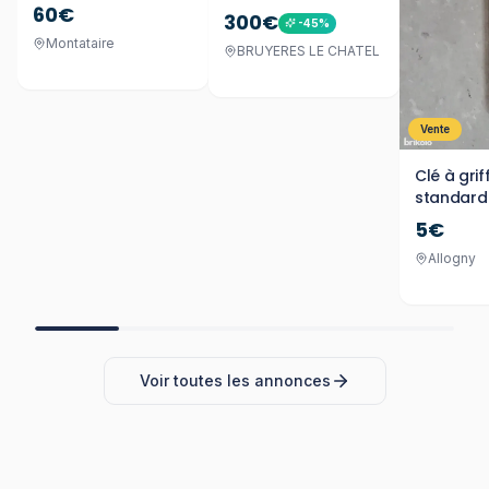
60€
300€
-
45
%
Montataire
BRUYERES LE CHATEL
Vente
Clé à grif
standard
5€
Allogny
Voir toutes les annonces