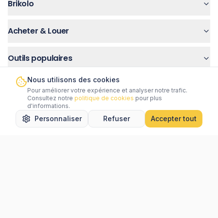
Brikolo
Acheter & Louer
Outils populaires
Nous utilisons des cookies
Services
Pour améliorer votre expérience et analyser notre trafic.
Consultez notre
politique de cookies
pour plus
d'informations.
Aide
Personnaliser
Refuser
Accepter tout
Accueil
Rechercher
Favoris
Messages
Menu
Légal
Villes populaires
Newsletter