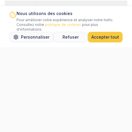
Outils populaires
Nous utilisons des cookies
Pour améliorer votre expérience et analyser notre trafic.
Services
Consultez notre
politique de cookies
pour plus
d'informations.
Personnaliser
Refuser
Accepter tout
Accueil
Rechercher
Favoris
Messages
Menu
Aide
Légal
Villes populaires
Newsletter
Connectez-vous
pour vous inscrire à notre newsletter.
Une idée d'amélioration ?