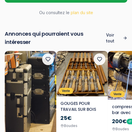
Ou consultez le
plan du site
Annonces qui pourraient vous
Voir
intéresser
tout
Vente
Vente
GOUGES POUR
compresse
TRAVAIL SUR BOIS
bar avec
25€
tampon
200€
Boudes
Boudes