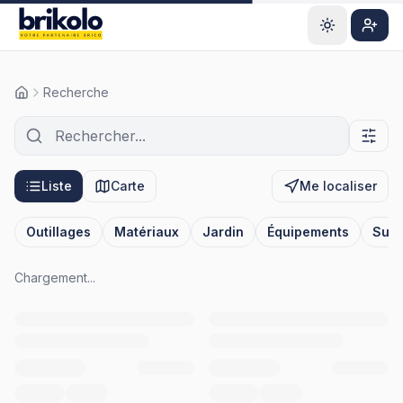
Aller au contenu principal
S'ins
Recherche
Rechercher un outil ou matériau
Liste
Carte
Me localiser
Outillages
Matériaux
Jardin
Équipements
Surp
Chargement...
Page
1
sur
17