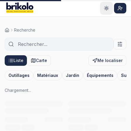
Aller au contenu principal
S'ins
Recherche
Rechercher un outil ou matériau
Liste
Carte
Me localiser
Outillages
Matériaux
Jardin
Équipements
Surp
Chargement...
Page
1
sur
17