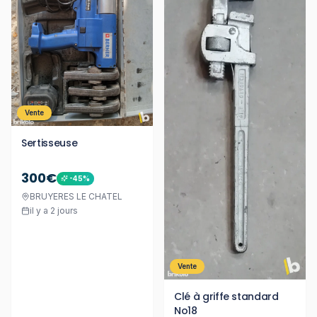
Vente
Sertisseuse
300€
-
45
%
BRUYERES LE CHATEL
il y a 2 jours
Vente
Clé à griffe standard
No18