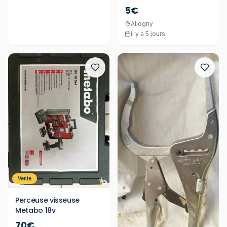
5€
Allogny
il y a 5 jours
Vente
Perceuse visseuse
Metabo 18v
70€