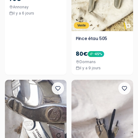
Annonay
il y a 6 jours
Vente
Pince étau 505
80€
-
45
%
Dormans
il y a 9 jours