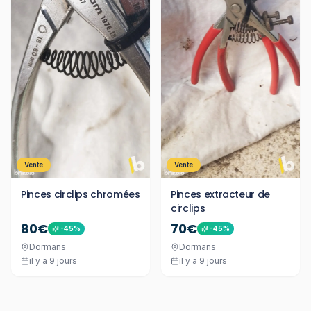
Vente
Vente
Pinces circlips chromées
Pinces extracteur de
circlips
80€
70€
-
45
%
-
45
%
Dormans
Dormans
il y a 9 jours
il y a 9 jours