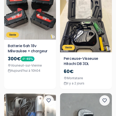
Vente
Batterie 6ah 18v
Vente
Milwaukee + chargeur
300€
Perceuse-Visseuse
-
45
%
Hitachi DB 3DL
Vouneuil-sur-Vienne
60€
Aujourd'hui à 10h04
Montataire
il y a 2 jours