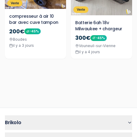
Vente
Vente
compresseur à air 10
bar avec cuve tampon
Batterie 6ah 18v
Milwaukee + chargeur
200€
-
45
%
300€
-
45
%
Boudes
il y a 3 jours
Vouneuil-sur-Vienne
il y a 4 jours
Brikolo