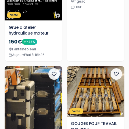
figeac
Hier
Vente
Grue d'atelier
hydraulique moteur
150€
-
45
%
Fantainebleau
Aujourd'hui à 18h35
Vente
GOUGES POUR TRAVAIL