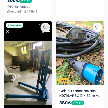
300€
-
45
%
Fantainebleau
Aujourd'hui à 18h42
Nouveau
Vente
Câble Titanex Nexans
H07RN-F 3G10 – 50 m –
Prises Legrand 32A
380€
-
45
%