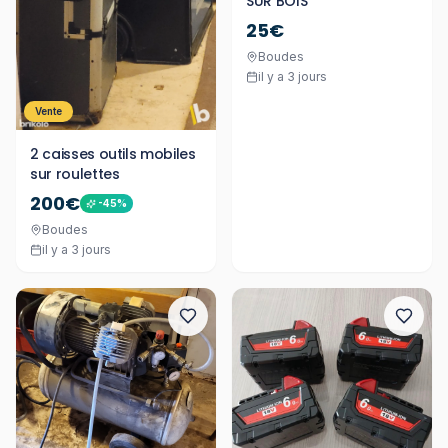
SUR BOIS
25€
Boudes
il y a 3 jours
Vente
2 caisses outils mobiles
sur roulettes
200€
-
45
%
Boudes
il y a 3 jours