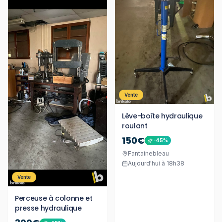
Vente
Lève-boîte hydraulique
roulant
150€
-
45
%
Fantainebleau
Aujourd'hui à 18h38
Vente
Perceuse à colonne et
presse hydraulique