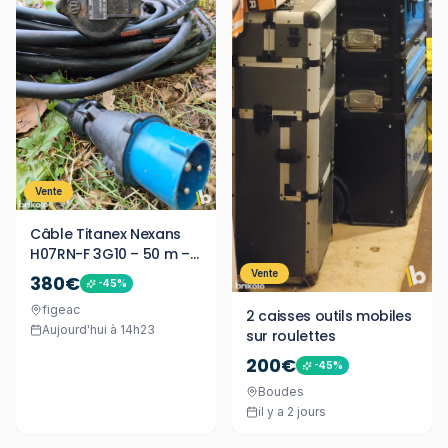
Vente
Câble Titanex Nexans
H07RN-F 3G10 – 50 m –
Prises Legrand 32A
Vente
380€
-
45
%
figeac
2 caisses outils mobiles
Aujourd'hui à 14h23
sur roulettes
200€
-
45
%
Boudes
il y a 2 jours