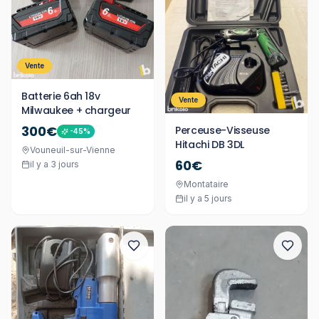
Vente
Batterie 6ah 18v
Vente
Milwaukee + chargeur
300€
Perceuse-Visseuse
-
45
%
Hitachi DB 3DL
Vouneuil-sur-Vienne
60€
il y a 3 jours
Montataire
il y a 5 jours