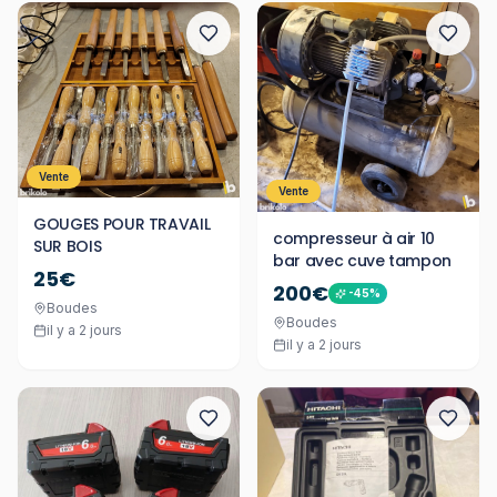
Vente
Vente
GOUGES POUR TRAVAIL
compresseur à air 10
SUR BOIS
bar avec cuve tampon
25€
200€
-
45
%
Boudes
Boudes
il y a 2 jours
il y a 2 jours