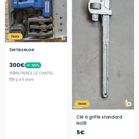
Vente
Sertisseuse
300€
-
45
%
BRUYERES LE CHATEL
il y a 5 jours
Vente
Clé à griffe standard
No18
5€