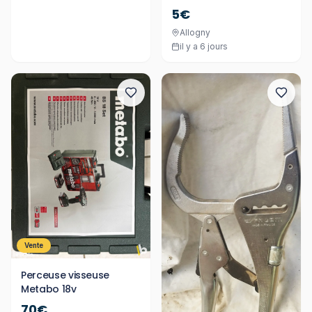
5€
Allogny
il y a 6 jours
Vente
Perceuse visseuse
Metabo 18v
70€