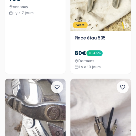
Annonay
il y a 7 jours
Vente
Pince étau 505
80€
-
45
%
Dormans
il y a 10 jours