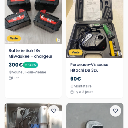
Vente
Batterie 6ah 18v
Vente
Milwaukee + chargeur
300€
Perceuse-Visseuse
-
45
%
Hitachi DB 3DL
Vouneuil-sur-Vienne
60€
Hier
Montataire
il y a 3 jours