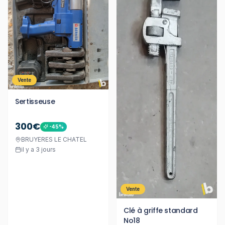
Vente
Sertisseuse
300€
-
45
%
BRUYERES LE CHATEL
il y a 3 jours
Vente
Clé à griffe standard
No18