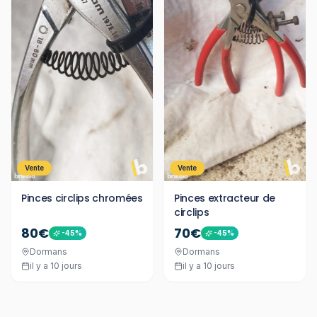
Vente
Vente
Pinces circlips chromées
Pinces extracteur de
circlips
80€
70€
-
45
%
-
45
%
Dormans
Dormans
il y a 10 jours
il y a 10 jours