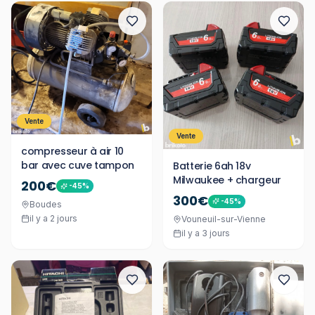
Vente
Vente
compresseur à air 10
bar avec cuve tampon
Batterie 6ah 18v
Milwaukee + chargeur
200€
-
45
%
300€
-
45
%
Boudes
il y a 2 jours
Vouneuil-sur-Vienne
il y a 3 jours