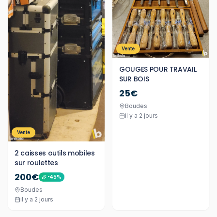
Vente
GOUGES POUR TRAVAIL
SUR BOIS
25€
Boudes
il y a 2 jours
Vente
2 caisses outils mobiles
sur roulettes
200€
-
45
%
Boudes
il y a 2 jours