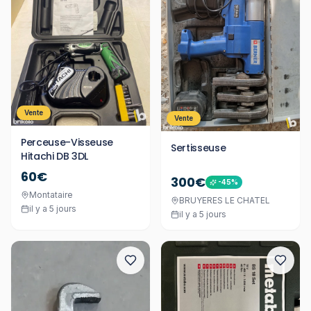
Vente
Vente
Perceuse-Visseuse
Sertisseuse
Hitachi DB 3DL
60€
300€
-
45
%
Montataire
BRUYERES LE CHATEL
il y a 5 jours
il y a 5 jours