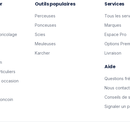
r
Outils populaires
Services
Perceuses
Tous les ser
Ponceuses
Marques
bricolage
Scies
Espace Pro
Meuleuses
Options Pre
Karcher
Livraison
on
Aide
ticuliers
Questions fr
e occasion
Nous contact
Conseils de s
boncoin
Signaler un 