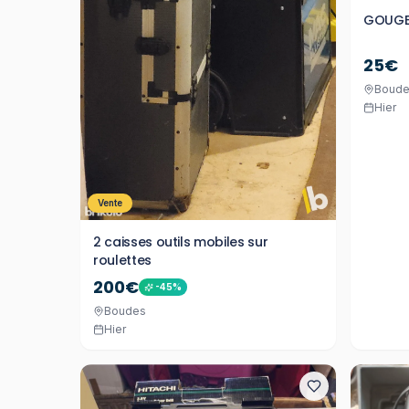
GOUGES
25€
Boud
Hier
Vente
2 caisses outils mobiles sur
roulettes
200€
-
45
%
Boudes
Hier