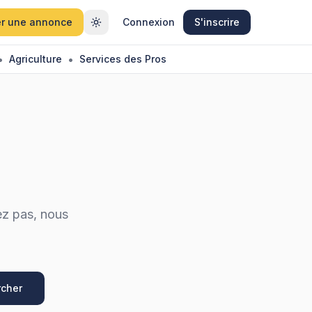
r une annonce
Connexion
S'inscrire
•
•
Agriculture
Services des Pros
ez pas, nous
!
cher