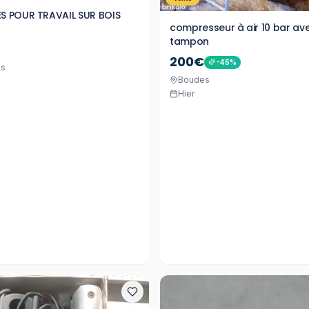
 POUR TRAVAIL SUR BOIS
compresseur à air 10 bar av
tampon
200€
-
45
%
es
Boudes
Hier