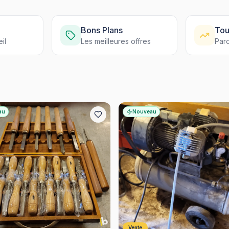
Bons Plans
Tou
il
Les meilleures offres
Parc
au
Nouveau
Vente