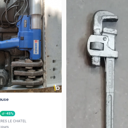
seuse
-
45
%
RES LE CHATEL
3 jours