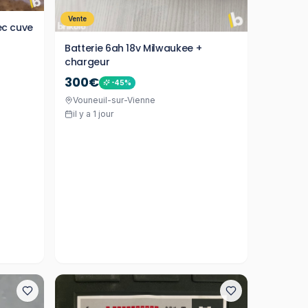
Vente
ec cuve
Batterie 6ah 18v Milwaukee +
chargeur
300€
-
45
%
Vouneuil-sur-Vienne
il y a 1 jour