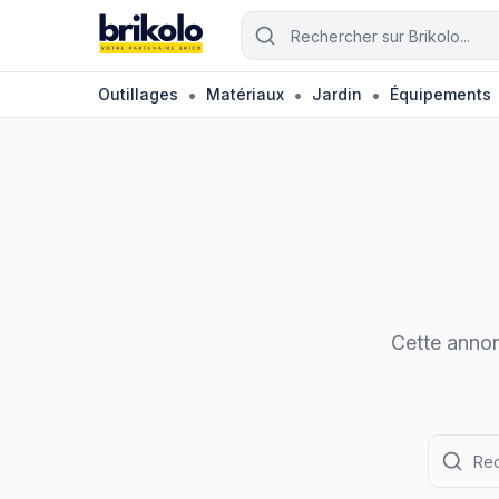
Aller au contenu principal
Rechercher un outil ou matéri
•
•
•
Outillages
Matériaux
Jardin
Équipements
Cette annon