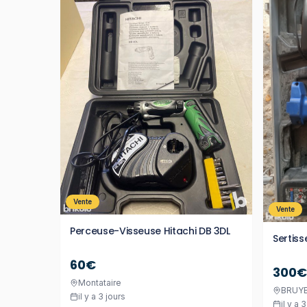
Vente
Vente
Perceuse-Visseuse Hitachi DB 3DL
Sertis
60€
300€
Montataire
BRUYE
il y a 3 jours
il y a 