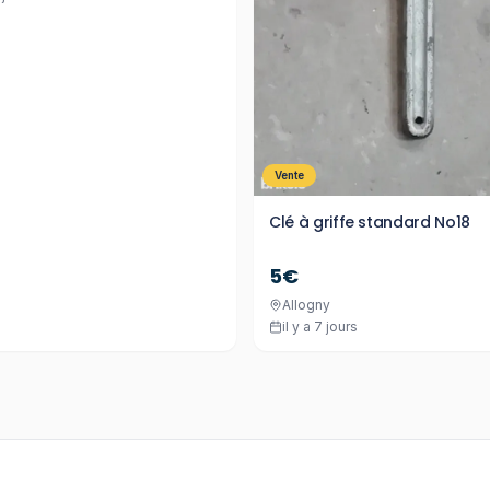
Vente
Clé à griffe standard No18
5€
Allogny
il y a 7 jours