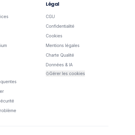
Légal
vices
CGU
Confidentialité
Cookies
mium
Mentions légales
Charte Qualité
Données & IA
Gérer les cookies
équentes
er
écurité
problème