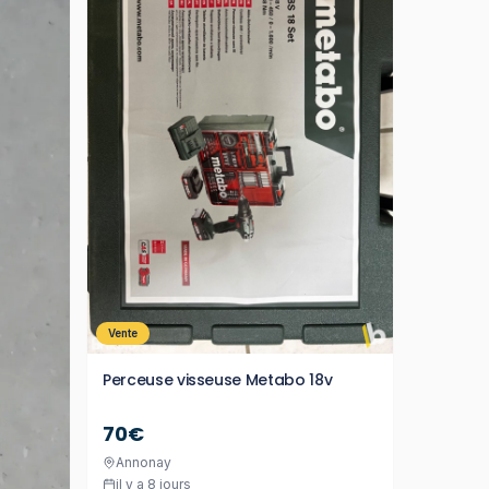
Vente
Perceuse visseuse Metabo 18v
70€
Annonay
il y a 8 jours