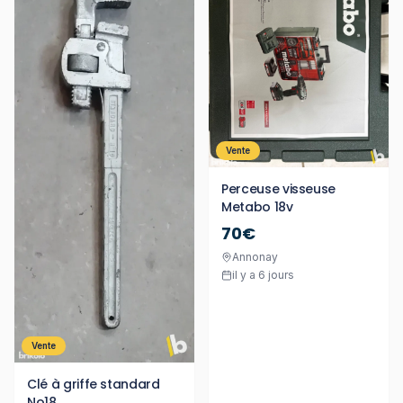
Vente
Perceuse visseuse
Metabo 18v
70€
Annonay
il y a 6 jours
Vente
Clé à griffe standard
No18