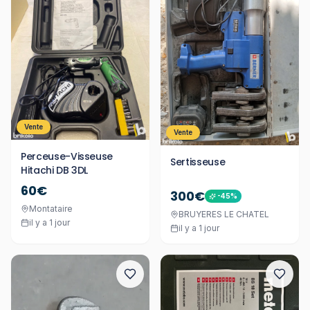
Vente
Vente
Perceuse-Visseuse
Sertisseuse
Hitachi DB 3DL
60€
300€
-
45
%
Montataire
BRUYERES LE CHATEL
il y a 1 jour
il y a 1 jour