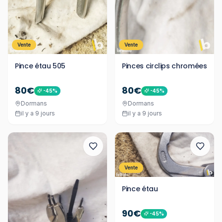
Vente
Vente
Pince étau 505
Pinces circlips chromées
80€
80€
-
45
%
-
45
%
Dormans
Dormans
il y a 9 jours
il y a 9 jours
Vente
Pince étau
90€
-
45
%