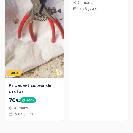
Dormans
il y a 9 jours
Vente
Pinces extracteur de
circlips
70€
-
45
%
Dormans
il y a 9 jours